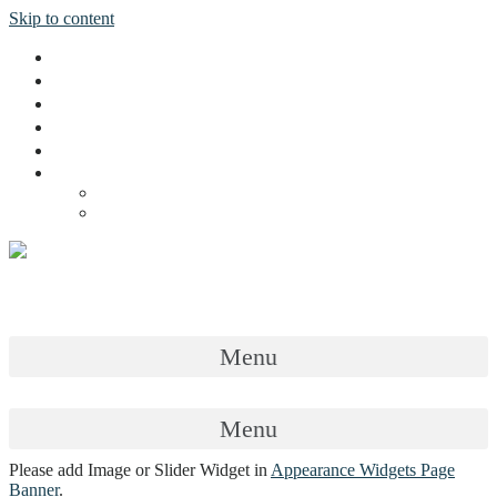
Skip to content
インストラクター
パッケージ
装置
ギャラリー
お問い合わせ
JPN
ENG
THA
Golf Point Center
MENU
Menu
Menu
Please add Image or Slider Widget in
Appearance
Widgets
Page
Banner
.